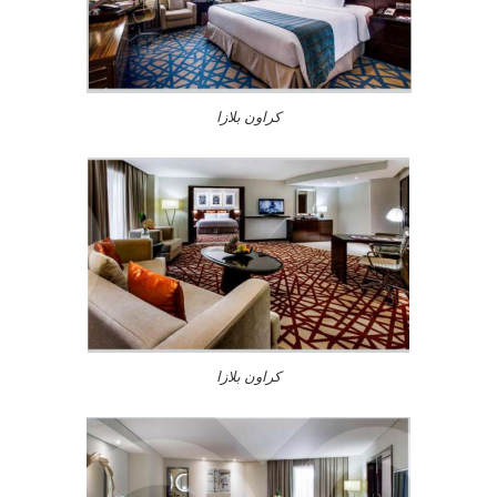
كراون بلازا
كراون بلازا