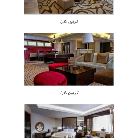
كراون بلازا
كراون بلازا