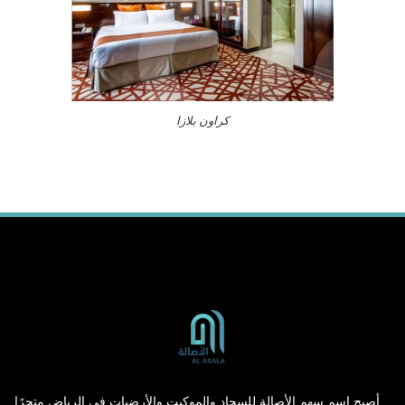
كراون بلازا
م سهم الأصالة للسجاد والموكيت والأرضيات في الرياض متجرًا