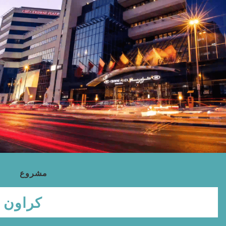
مشروع
كراون بلازا