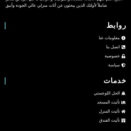
شاملاً لأولئك الذين يبحثون عن أثاث منزلي عالي الجودة وأنيق.
ط
ات عنا
نا
ية
ة
ت
اللوجستي
 المسجد
 المنزل
 الفندق