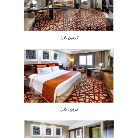
كراون بلازا
كراون بلازا